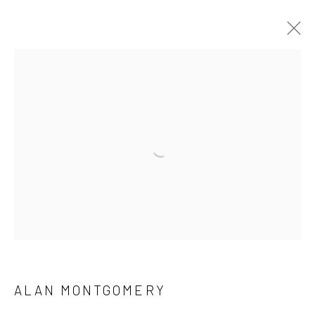
ALAN MONTGOMERY
BIOGRAPHY
SELECTED WORKS
QUALITY CONTENT
I Migliori Casino Non Aams
Meilleur Casino En Ligne France
Meilleur Casino En Ligne
Sites De Paris Sportifs Belgique
ALAN MONTGOMERY
Site Paris Sportif Belgique