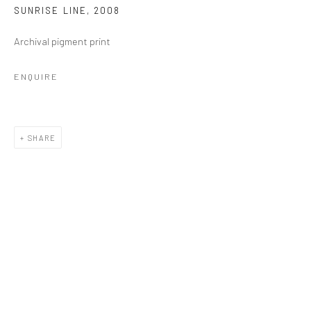
SUNRISE LINE
,
2008
Site Paris Sportif Belgique
Meilleur Casino Belgique En Ligne
Archival pigment print
Casino En Ligne
ENQUIRE
Migliori Bonus Casino Online
Siti Scommesse Crypto
Meilleur Site De Paris Sportif Hors Arjel
SHARE
Sweet Bonanza Avis
Paris Sportif Mma Ufc
オンカジ 出金 早い
казино плинко
Nha Cai Den Tu Chau Au
Site De Pari En Ligne