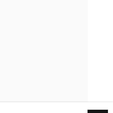
Instagram
, opens in a new tab.