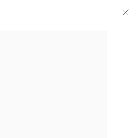
BIOGRAPHY
SELECTED WORKS