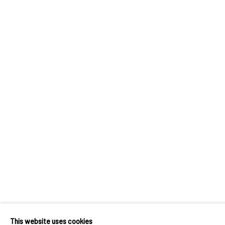
Manage cookies
COPYRIGHT © 2023 FOTO RELEVANCE
SITE BY ARTLOGIC
This website uses cookies