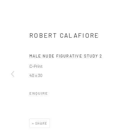
ROBERT CALAFIORE
MALE NUDE FIGURATIVE STUDY 2
C-Print
40 x 30
ENQUIRE
SHARE