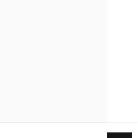
Instagram
, opens in a new tab.