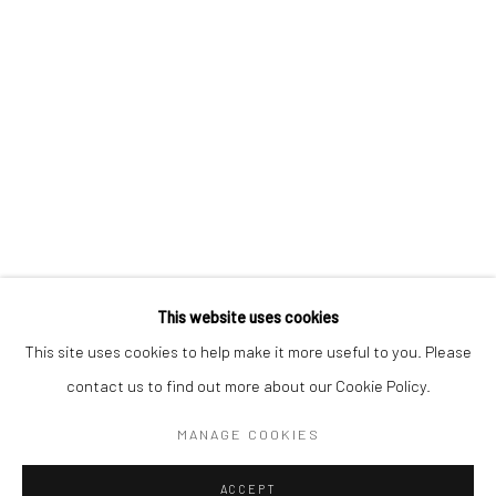
Casino Francais En Ligne
App Poker
Casino En Ligne
Casinò Non Aams
Manage cookies
COPYRIGHT © 2021 FOTO RELEVANCE
SITE BY ARTLOGIC
This website uses cookies
4411 Montrose Boulevard Suite C, Houston, TX 77006
This site uses cookies to help make it more useful to you. Please
713-505-1499 |
info@fotorelevance.com
contact us to find out more about our Cookie Policy.
Tuesdays through Saturdays, 11 am to 5 pm
MANAGE COOKIES
Instagram
ACCEPT