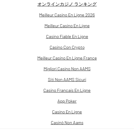
オンラインカジノ ランキング
Meilleur Casino En Ligne 2026
Meilleur Casino En Ligne
Casino Fiable En Ligne
Casino Con Crypto
Meilleur Casino En Ligne France
Migliori Casino Non AAMS
Siti Non AAMS Sicuri
Casino Francais En Ligne
App Poker
Casino En Ligne
Casinò Non Aams