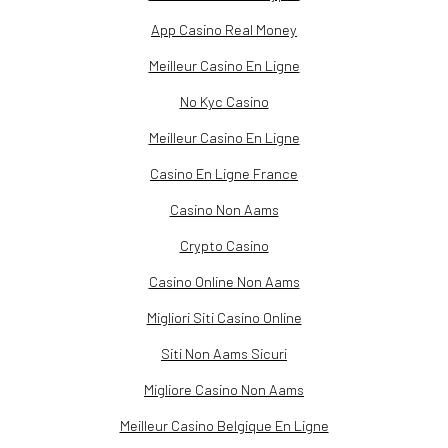
App Casino Real Money
Meilleur Casino En Ligne
No Kyc Casino
Meilleur Casino En Ligne
Casino En Ligne France
Casino Non Aams
Crypto Casino
Casino Online Non Aams
Migliori Siti Casino Online
Siti Non Aams Sicuri
Migliore Casino Non Aams
Meilleur Casino Belgique En Ligne