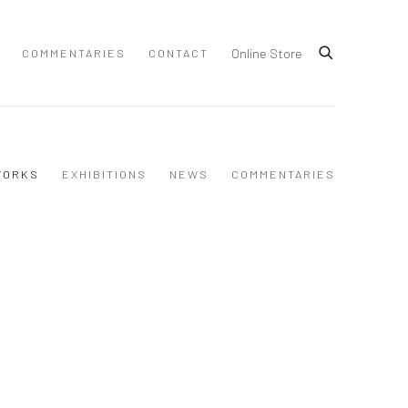
Online Store
COMMENTARIES
CONTACT
WORKS
EXHIBITIONS
NEWS
COMMENTARIES