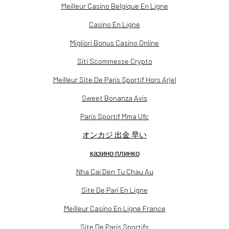
Meilleur Casino Belgique En Ligne
Casino En Ligne
Migliori Bonus Casino Online
Siti Scommesse Crypto
Meilleur Site De Paris Sportif Hors Arjel
Sweet Bonanza Avis
Paris Sportif Mma Ufc
オンカジ 出金 早い
казино плинко
Nha Cai Den Tu Chau Au
Site De Pari En Ligne
Meilleur Casino En Ligne France
Site De Paris Sportifs