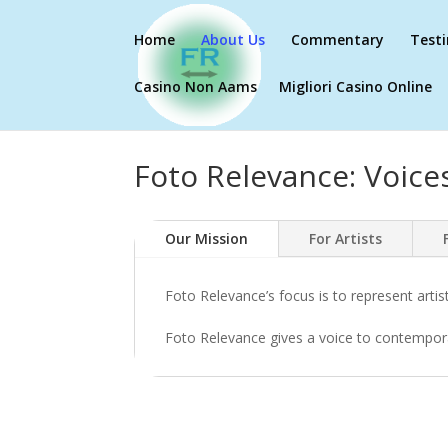
Home
About Us
Commentary
Test
Casino Non Aams
Migliori Casino Online
Foto Relevance: Voic
Our Mission
For Artists
Foto Relevance’s focus is to represent art
Foto Relevance gives a voice to contemporary